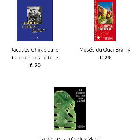
Jacques Chirac ou le
Musée du Quai Branly
Current price
dialogue des cultures
€ 29
Current price
€ 20
La pierre sacrée des Maori