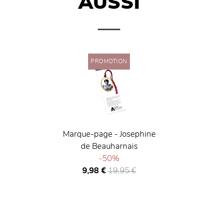
AUSSI
PROMOTION
Marque-page - Josephine
de Beauharnais
-50%
Prix ​​actuel
Ancien prix
9,98 €
19,95 €