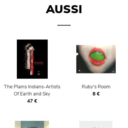
AUSSI
The Plains Indians-Artists
Ruby's Room
Prix ​​actuel
Of Earth and Sky
8 €
Prix ​​actuel
47 €