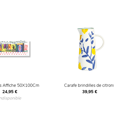
s Affiche 50X100Cm
Carafe brindilles de citron
Prix ​​actuel
Prix ​​actuel
24,95 €
39,95 €
Indisponible