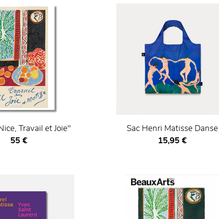
Nice, Travail et Joie"
Sac Henri Matisse Danse
Prix ​​actuel
Prix ​​actuel
55 €
15,95 €