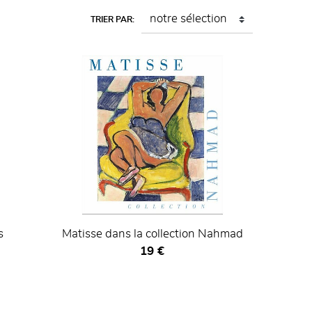
TRIER PAR:
s
Matisse dans la collection Nahmad
Prix ​​actuel
19 €