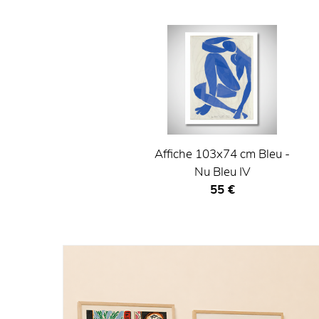
Affiche 103x74 cm Bleu -
Nu Bleu IV
Prix ​​actuel
55 €