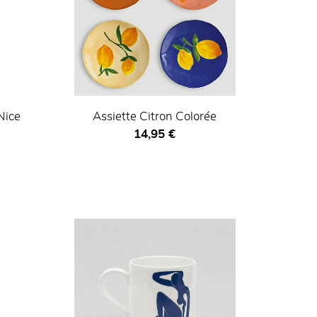
Nice
Assiette Citron Colorée
Prix ​​actuel
14,95 €