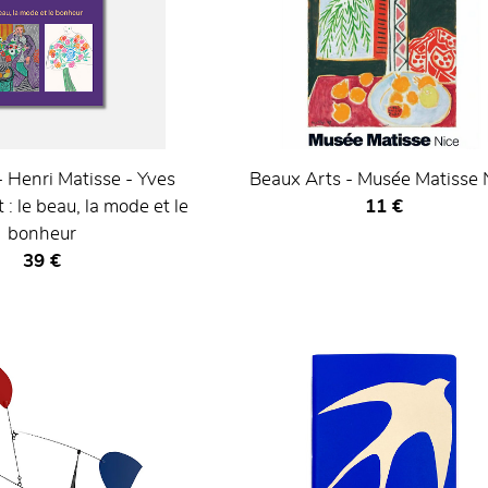
 Henri Matisse - Yves
Beaux Arts - Musée Matisse 
Prix ​​actuel
 : le beau, la mode et le
11 €
bonheur
Prix ​​actuel
39 €