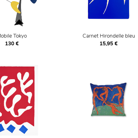
obile Tokyo
Carnet Hirondelle bleu
Prix ​​actuel
Prix ​​actuel
130 €
15,95 €