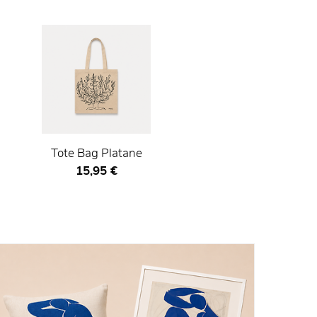
Tote Bag Platane
Prix ​​actuel
15,95 €