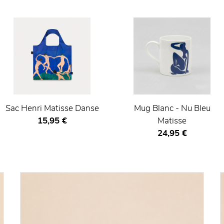
Sac Henri Matisse Danse
Mug Blanc - Nu Bleu
Prix ​​actuel
15,95 €
Matisse
Prix ​​actuel
24,95 €