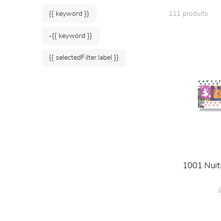
{{ keyword }}
111 produits
-{{ keyword }}
{{ selectedFilter.label }}
1001 Nuit