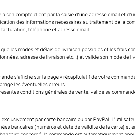
e à son compte client par la saisie d'une adresse email et d'
ication des informations nécessaires au traitement de la 
de facturation, téléphone et adresse email.
ue les modes et délais de livraison possibles et les frais cor
onnées, adresse de livraison etc...) et valide son mode de li
ande s'affiche sur la page « récapitulatif de votre commande
orrige les éventuelles erreurs.
 présentes conditions générales de vente, valide sa command
xclusivement par carte bancaire ou par PayPal. L'utilisateur
bancaires (numéros et date de validité de la carte) et en ef
t bancaire concerné, la commande est automatiquement annu