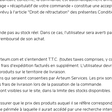
page « récapitulatif de votre commande » constitue une accept
évu à l'article "Droit de rétractation" des présentes Condit
de pas au stock réel. Dans ce cas, l'utilisateur sera averti par
 remboursé de son achat.
rteum.com et s'entendent T.T.C. (toutes taxes comprises, y co
rais d'expédition facturés en supplément. L'utilisateur devr
oduits sur le territoire de livraison.
s qui seraient consenties par Arteum Services. Les prix sont
es frais de livraison lors de la passation de la commande.
ont visibles sur le site, dans la limite des stocks disponibles
assurer que le prix des produits auquel il se réfère correspond
périmée à laquelle il aurait accédé par une recherche inter