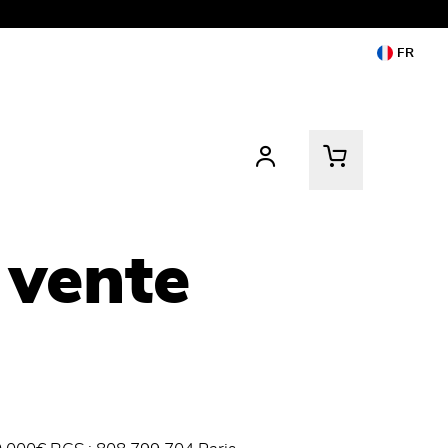
FR
 vente