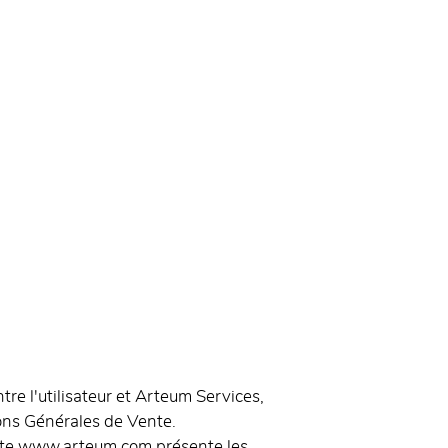
e l'utilisateur et Arteum Services,
tions Générales de Vente.
e site www.arteum.com présente les