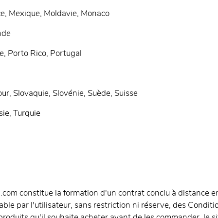
ce, Mexique, Moldavie, Monaco
nde
e, Porto Rico, Portugal
ur, Slovaquie, Slovénie, Suède, Suisse
ie, Turquie
m constitue la formation d'un contrat conclu à distance entr
ble par l'utilisateur, sans restriction ni réserve, des Condi
es produits qu'il souhaite acheter avant de les commander, l