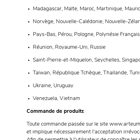
Madagascar, Malte, Maroc, Martinique, Mauri
Norvège, Nouvelle-Calédonie, Nouvelle-Zéla
Pays-Bas, Pérou, Pologne, Polynésie Français
Réunion, Royaume-Uni, Russie
Saint-Pierre-et-Miquelon, Seychelles, Singapo
Taïwan, République Tchèque, Thaïlande, Tunis
Ukraine, Uruguay
Venezuela, Vietnam
Commande de produits
Toute commande passée sur le site www.arteum.co
et implique nécessairement l'acceptation irrévoca
Afin de permettre à l'utilisateur de connaître l