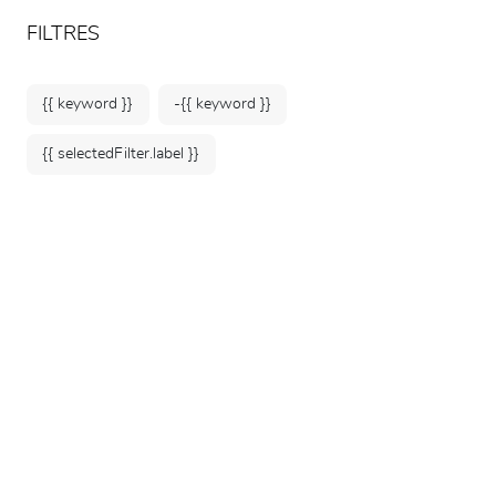
ARTEUM, la référence des boutiques de musées
FR
FILTRES
{{ keyword }}
-{{ keyword }}
{{ selectedFilter.label }}
Accueil
Affiches & Papeterie
Petite papeterie
171 produits
TRIER PAR :