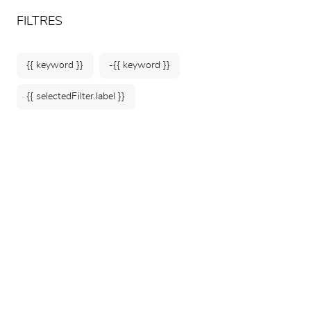
ARTEUM, la référence des boutiques de musées
FR
FILTRES
{{ keyword }}
-{{ keyword }}
{{ selectedFilter.label }}
Accueil
Arts de la table
Grands plats & appareils
35 produits
TRIER PAR: