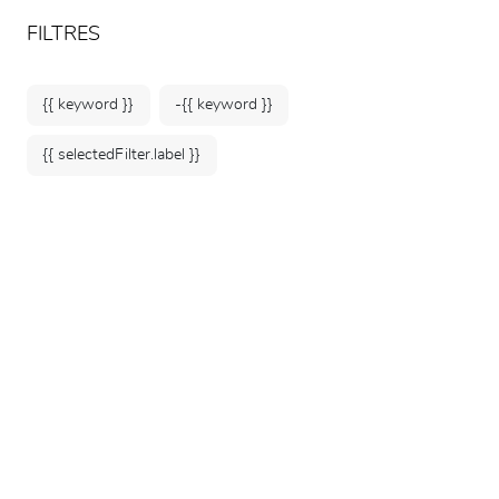
ARTEUM, la référence des boutiques de musées
FR
FILTRES
{{ keyword }}
-{{ keyword }}
{{ selectedFilter.label }}
Accueil
Affiches & Papeterie
Petite papeterie
173 produits
TRIER PAR :