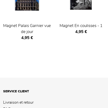
Magnet Palais Garnier vue
Magnet En coulisses - 1
Prix ​​actuel
de jour
4,95 €
Prix ​​actuel
4,95 €
SERVICE CLIENT
Livraison et retour