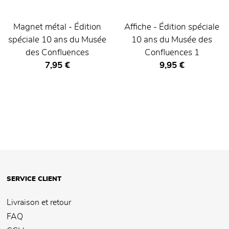
Magnet métal - Édition
Affiche - Édition spéciale
spéciale 10 ans du Musée
10 ans du Musée des
des Confluences
Confluences 1
Prix ​​actuel
Prix ​​actuel
7,95 €
9,95 €
SERVICE CLIENT
Livraison et retour
FAQ