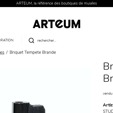
ARTEUM, la référence des boutiques de musées
RATION
res
Briquet Tempete Brande
Br
B
vendu
Artis
STU