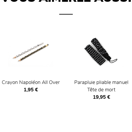
Crayon Napoléon All Over
Parapluie pliable manuel
Prix ​​actuel
1,95 €
Tête de mort
Prix ​​actuel
19,95 €