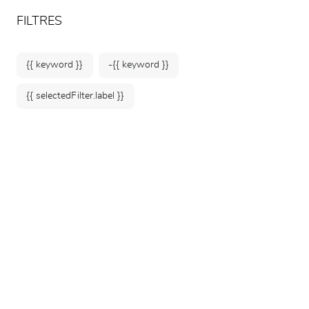
ARTEUM, la référence des boutiques de musées
FR
FILTRES
{{ keyword }}
-{{ keyword }}
{{ selectedFilter.label }}
Accueil
Jeunesse
Livres enfant
93 produits
TRIER PAR: