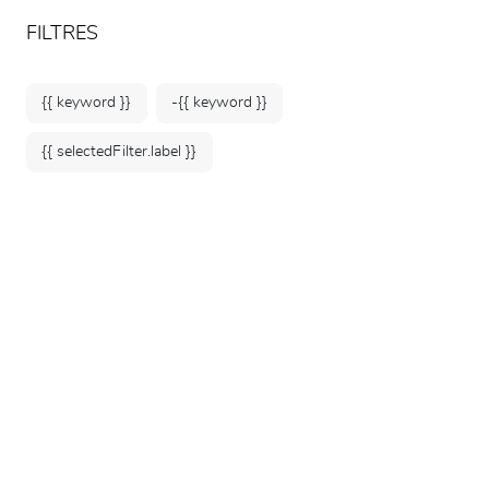
ARTEUM, la référence des boutiques de musées
FR
FILTRES
{{ keyword }}
-{{ keyword }}
{{ selectedFilter.label }}
Accueil
Jeunesse
Jeux & jouets enfant
136 produits
TRIER PAR: