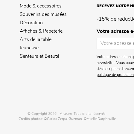
Mode & accessoires
RECEVEZ NOTRE 
Souvenirs des musées
-15% de réducti
Décoration
Affiches & Papeterie
Votre adresse e
Arts de la table
Jeunesse
Senteurs et Beauté
Votre adresse est uniq
newsletter. Vous pouve
désinscription directe
politique de protectio
© Copyright 2026 - Arteum. Tous droits réservés.
Credits photos: ©Carlos Zerpa-Guzman, ©Axelle Darpheuille