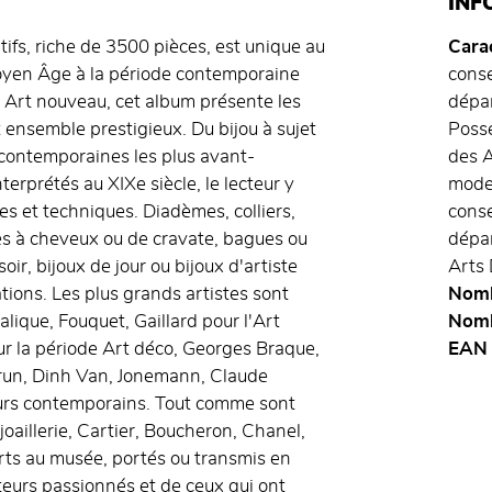
INF
ifs, riche de 3500 pièces, est unique au
Carac
 Moyen Âge à la période contemporaine
conse
de Art nouveau, cet album présente les
dépa
t ensemble prestigieux. Du bijou à sujet
Possé
 contemporaines les plus avant-
des A
terprétés au XIXe siècle, le lecteur y
mode
s et techniques. Diadèmes, colliers,
conse
les à cheveux ou de cravate, bagues ou
dépa
ir, bijoux de jour ou bijoux d'artiste
Arts 
ations. Les plus grands artistes sont
Nombr
lique, Fouquet, Gaillard pour l'Art
Nomb
 la période Art déco, Georges Braque,
EAN
orun, Dinh Van, Jonemann, Claude
eurs contemporains. Tout comme sont
oaillerie, Cartier, Boucheron, Chanel,
rts au musée, portés ou transmis en
teurs passionnés et de ceux qui ont