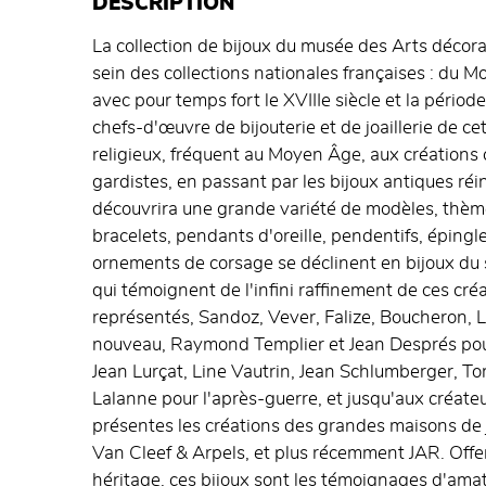
DESCRIPTION
La collection de bijoux du musée des Arts décorat
sein des collections nationales françaises : du
avec pour temps fort le XVIIIe siècle et la pério
chefs-d'œuvre de bijouterie et de joaillerie de ce
religieux, fréquent au Moyen Âge, aux créations
gardistes, en passant par les bijoux antiques réin
découvrira une grande variété de modèles, thème
bracelets, pendants d'oreille, pendentifs, éping
ornements de corsage se déclinent en bijoux du so
qui témoignent de l'infini raffinement de ces cré
représentés, Sandoz, Vever, Falize, Boucheron, La
nouveau, Raymond Templier et Jean Després pour
Jean Lurçat, Line Vautrin, Jean Schlumberger, T
Lalanne pour l'après-guerre, et jusqu'aux créat
présentes les créations des grandes maisons de j
Van Cleef & Arpels, et plus récemment JAR. Offe
héritage, ces bijoux sont les témoignages d'ama