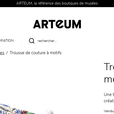
ARTEUM, la référence des boutiques de musées
RATION
res
Trousse de couture à motifs
Tr
mo
Une 
créat
Vendu