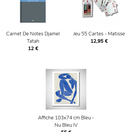
Carnet De Notes Djamel
Jeu 55 Cartes - Matisse
Prix ​​actuel
Tatah
12,95 €
Prix ​​actuel
12 €
Affiche 103x74 cm Bleu -
Nu Bleu IV