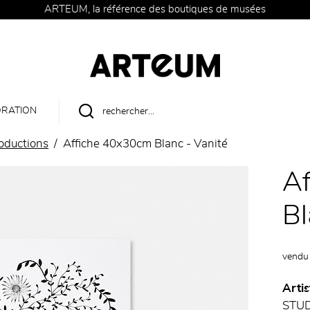
ARTEUM, la référence des boutiques de musées
RATION
roductions
Affiche 40x30cm Blanc - Vanité
A
Bl
vendu
Artis
STU