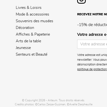
Livres & Loisirs
Mode & accessoires
RECEVEZ NOTRE 
Souvenirs des musées
-15% de réducti
Décoration
Affiches & Papeterie
Votre adresse e
Arts de la table
Jeunesse
Senteurs et Beauté
Votre adresse est uniq
newsletter. Vous pouve
désinscription directe
politique de protectio
© Copyright 2026 - Arteum. Tous droits réservés.
Credits photos: ©Carlos Zerpa-Guzman, ©Axelle Darpheuille