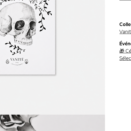
Colle
Vani
Évén
🎁 Cé
Sélec