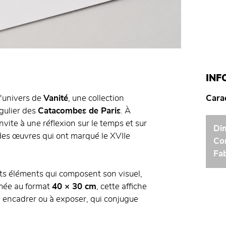
INF
l'univers de
Vanité
, une collection
Carac
ngulier des
Catacombes de Paris
. À
nvite à une réflexion sur le temps et sur
Di
it des œuvres qui ont marqué le XVIIe
Co
Fab
nts éléments qui composent son visuel,
imée au format
40 × 30 cm
, cette affiche
à encadrer ou à exposer, qui conjugue