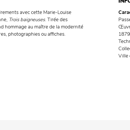
INF
drements avec cette Marie-Louise
Carac
nne,
Trois baigneuses
. Tirée des
Pass
rend hommage au maître de la modernité
Œuvre
res, photographies ou affiches.
1879
Techn
Colle
Ville