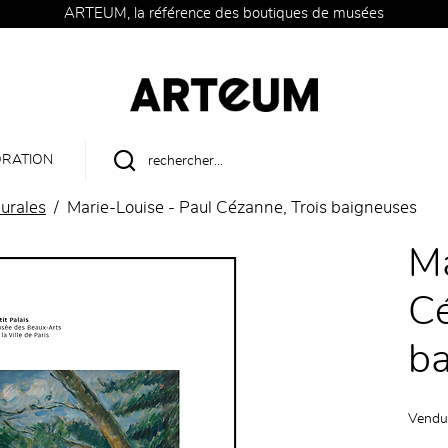
ARTEUM, la référence des boutiques de musées
RATION
urales
Marie-Louise - Paul Cézanne, Trois baigneuses
Ma
Cé
b
Vendu