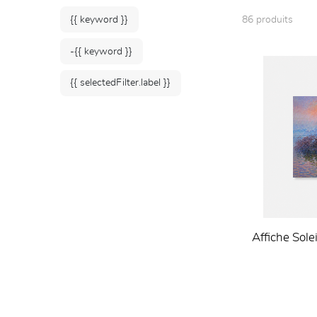
{{ keyword }}
86 produits
-{{ keyword }}
{{ selectedFilter.label }}
Affiche Sol