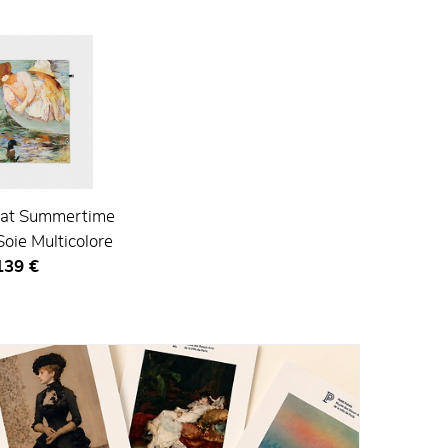
sat Summertime
ie Multicolore
rix ​​actuel
139 €