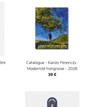
0ml
Catalogue - Karoly Ferenczy :
Modernité hongroise - 2026
Prix ​​actuel
39 €