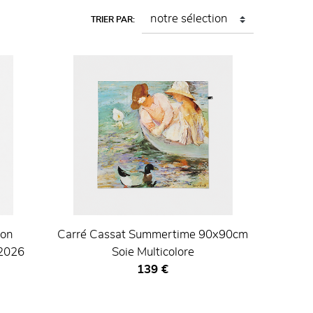
TRIER PAR:
ton
Carré Cassat Summertime 90x90cm
 2026
Soie Multicolore
Prix ​​actuel
139 €