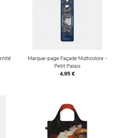
rnité
Marque-page Façade Multicolore -
Petit Palais
Prix ​​actuel
4,95 €