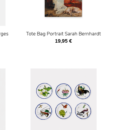
rges
Tote Bag Portrait Sarah Bernhardt
Prix ​​actuel
19,95 €