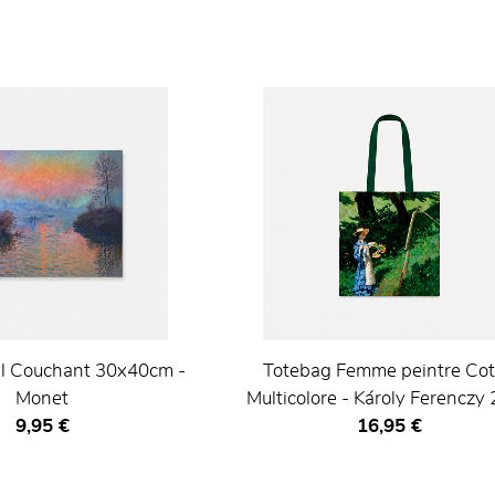
eil Couchant 30x40cm -
Totebag Femme peintre Co
Monet
Multicolore - Károly Ferenczy
Prix ​​actuel
Prix ​​actuel
9,95 €
16,95 €