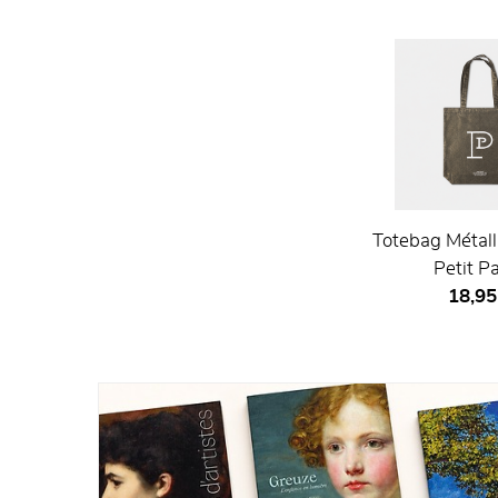
Totebag Métall
Petit Pa
Prix ​​
18,95