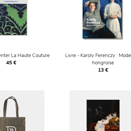
enter La Haute Couture
Livre - Karoly Ferenczy : Mode
Prix ​​actuel
45 €
hongroise
Prix ​​actuel
13 €