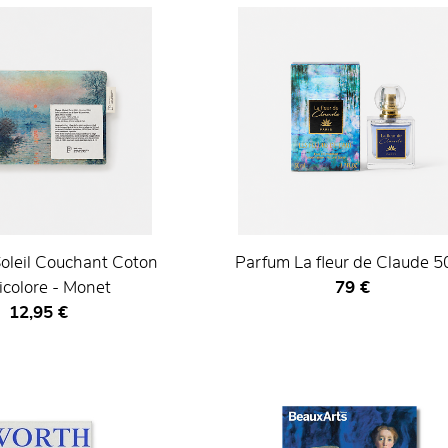
oleil Couchant Coton
Parfum La fleur de Claude 5
Prix ​​actuel
icolore - Monet
79 €
Prix ​​actuel
12,95 €