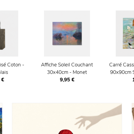
isé Coton -
Affiche Soleil Couchant
Carré Cas
lais
30x40cm - Monet
90x90cm So
actuel
Prix ​​actuel
P
 €
9,95 €