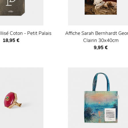
lisé Coton - Petit Palais
Affiche Sarah Bernhardt Geo
Prix ​​actuel
18,95 €
Clairin 30x40cm
Prix ​​actuel
9,95 €