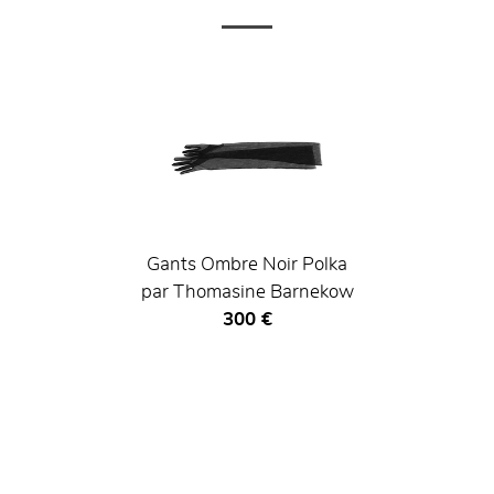
Gants Ombre Noir Polka
par Thomasine Barnekow
Prix ​​actuel
300 €