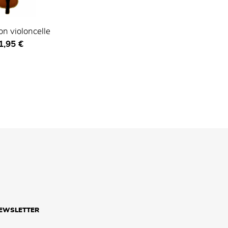
on violoncelle
ix ​​actuel
1,95 €
NEWSLETTER