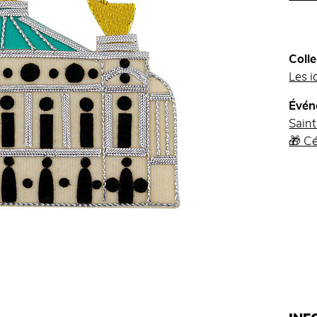
Colle
Les i
Évén
Saint
🎁 Cé