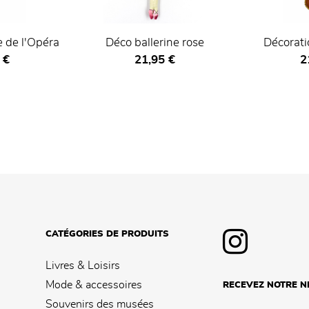
 de l'Opéra
Déco ballerine rose
Décorati
actuel
Prix ​​actuel
Pr
 €
21,95 €
2
CATÉGORIES DE PRODUITS
Livres & Loisirs
Mode & accessoires
RECEVEZ NOTRE 
Souvenirs des musées