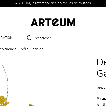
ARTEUM, la référence des boutiques de musées
RATION
co facade Opéra Garnier
D
Ga
vendu
Artis
STU