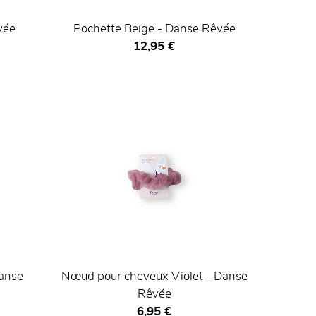
vée
Pochette Beige - Danse Rêvée
Prix ​​actuel
12,95 €
anse
Nœud pour cheveux Violet - Danse
Rêvée
Prix ​​actuel
6,95 €