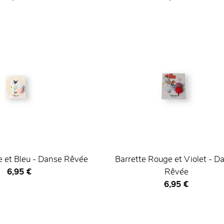
e et Bleu - Danse Rêvée
Barrette Rouge et Violet - D
Prix ​​actuel
6,95 €
Rêvée
Prix ​​actuel
6,95 €