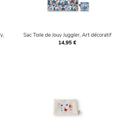
y,
Sac Toile de Jouy Juggler, Art décoratif
Prix ​​actuel
14,95 €