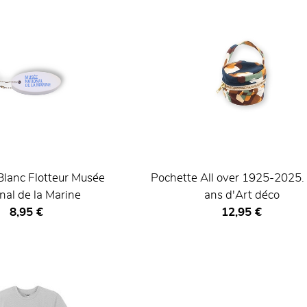
 Blanc Flotteur Musée
Pochette All over 1925-2025.
nal de la Marine
ans d'Art déco
Prix ​​actuel
Prix ​​actuel
8,95 €
12,95 €