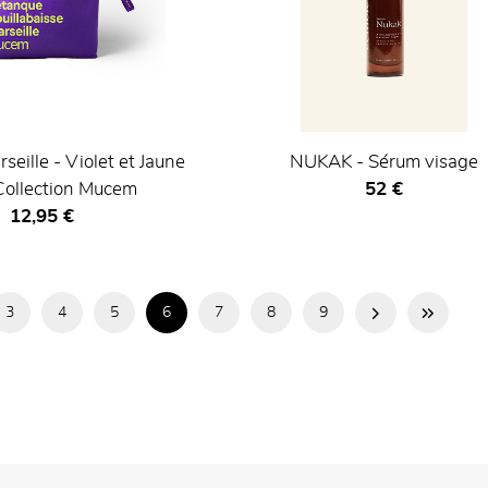
seille - Violet et Jaune
NUKAK - Sérum visage
Prix ​​actuel
 Collection Mucem
52 €
Prix ​​actuel
12,95 €
3
4
5
6
7
8
9
Page
Dernière
te
suivante
page