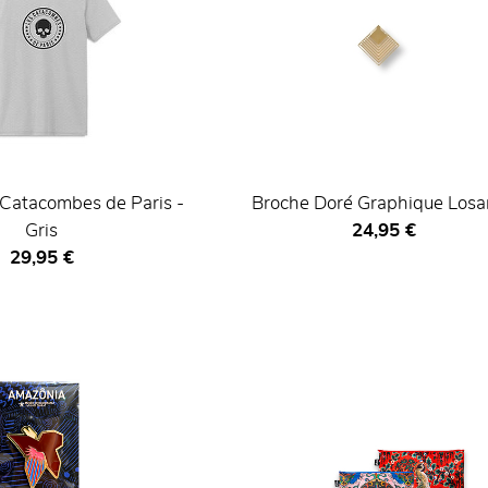
 Catacombes de Paris -
Broche Doré Graphique Los
Prix ​​actuel
Gris
24,95 €
Prix ​​actuel
29,95 €