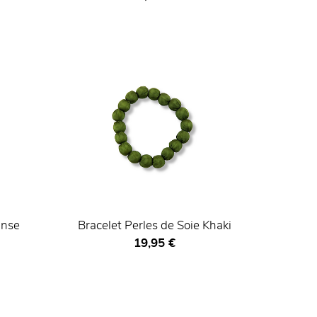
anse
Bracelet Perles de Soie Khaki
Prix ​​actuel
19,95 €