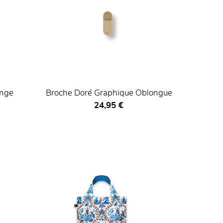
ange
Broche Doré Graphique Oblongue
Prix ​​actuel
24,95 €