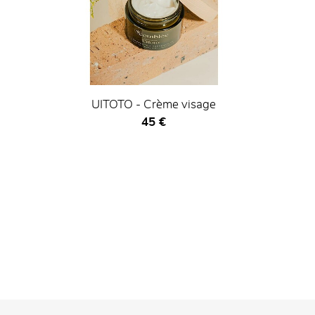
UITOTO - Crème visage
Prix ​​actuel
45 €