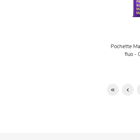
Pochette Mar
fluo -
Première
Page
page
précéden