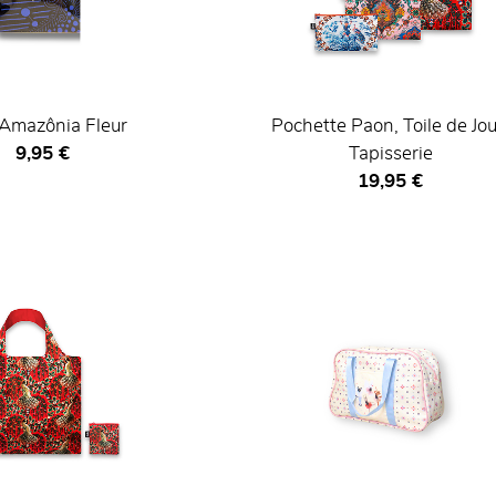
 Amazônia Fleur
Pochette Paon, Toile de Jou
Prix ​​actuel
9,95 €
Tapisserie
Prix ​​actuel
19,95 €