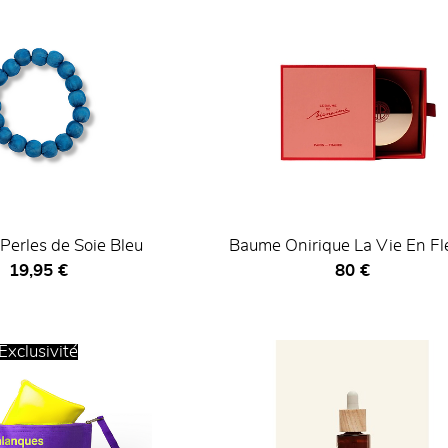
 Perles de Soie Bleu
Baume Onirique La Vie En Fl
Prix ​​actuel
Prix ​​actuel
19,95 €
80 €
Exclusivité