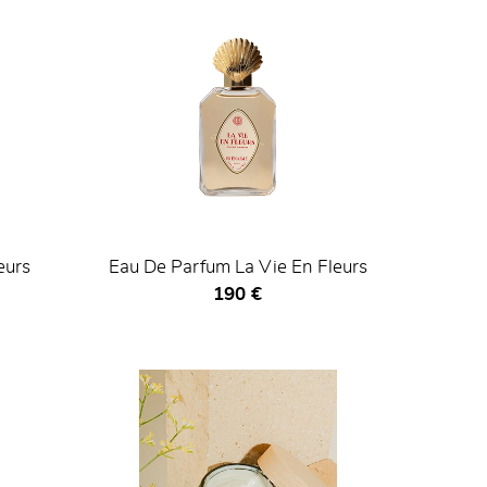
eurs
Eau De Parfum La Vie En Fleurs
Prix ​​actuel
190 €