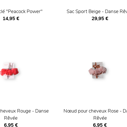
clé "Peacock Power"
Sac Sport Beige - Danse Rê
Prix ​​actuel
Prix ​​actuel
14,95 €
29,95 €
heveux Rouge - Danse
Nœud pour cheveux Rose - D
Rêvée
Rêvée
Prix ​​actuel
Prix ​​actuel
6,95 €
6,95 €