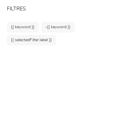
ARTEUM, la référence des boutiques de musées
FR
FILTRES
{{ keyword }}
-{{ keyword }}
{{ selectedFilter.label }}
Accueil
Affiches & Papeterie
Petite papeterie
170 produits
TRIER PAR :