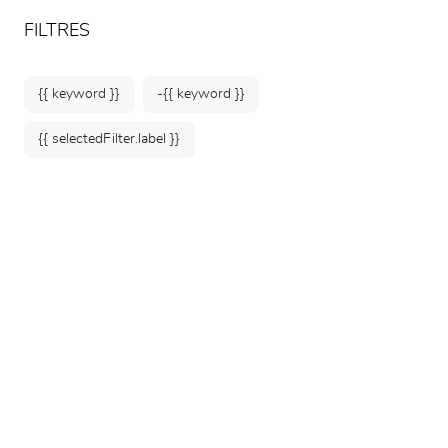
ARTEUM, la référence des boutiques de musées
FR
FILTRES
{{ keyword }}
-{{ keyword }}
{{ selectedFilter.label }}
Accueil
Musées
Musée Matisse - Nice
108 produits
TRIER PAR :