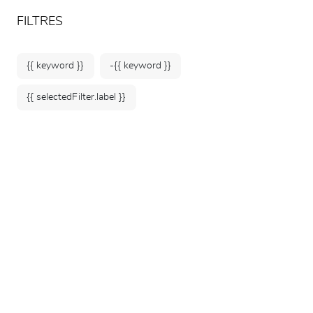
ARTEUM, la référence des boutiques de musées
FR
FILTRES
{{ keyword }}
-{{ keyword }}
{{ selectedFilter.label }}
Accueil
Kidulte
Dans l'ombre des galeries souterraines, une
vie insoupçonnée s'agite. Ils incarnent
l'âme
secrète de Paris
, où Histoire et légendes
s'entrelacent dans l'obscurité.
Chat
,
Pigeon
,
Souris
et
Coq
, ces animaux symboles de
Paris ou de la France, habitants mystérieux
ou imaginaires des
Catacombes
veillent sur