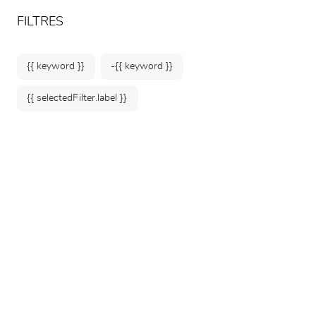
ARTEUM, la référence des boutiques de musées
FR
FILTRES
{{ keyword }}
-{{ keyword }}
{{ selectedFilter.label }}
Accueil
Collection Picasso et la
guerre
1 produit
TRIER PAR: