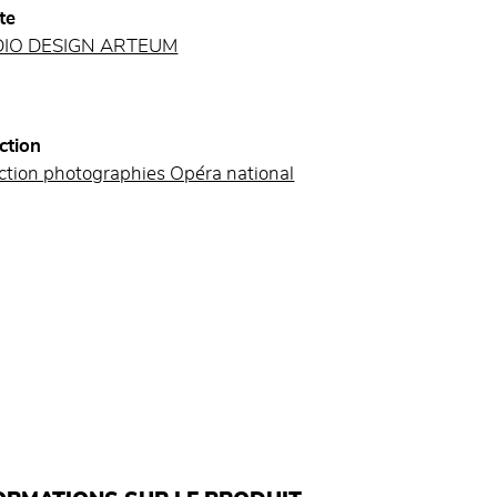
te
DIO DESIGN ARTEUM
ction
ction photographies Opéra national