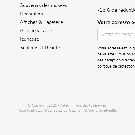
Souvenirs des musées
-15% de réducti
Décoration
Affiches & Papeterie
Votre adresse e
Arts de la table
Jeunesse
Senteurs et Beauté
Votre adresse est uniq
newsletter. Vous pouve
désinscription directe
politique de protectio
© Copyright 2026 - Arteum. Tous droits réservés.
Credits photos: ©Carlos Zerpa-Guzman, ©Axelle Darpheuille