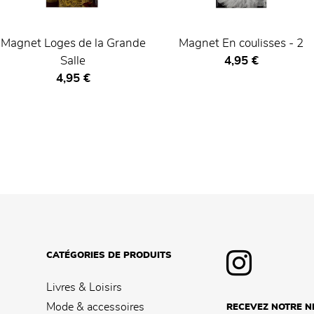
Magnet Loges de la Grande
Magnet En coulisses - 2
Prix ​​actuel
Salle
4,95 €
Prix ​​actuel
4,95 €
CATÉGORIES DE PRODUITS
Livres & Loisirs
Mode & accessoires
RECEVEZ NOTRE 