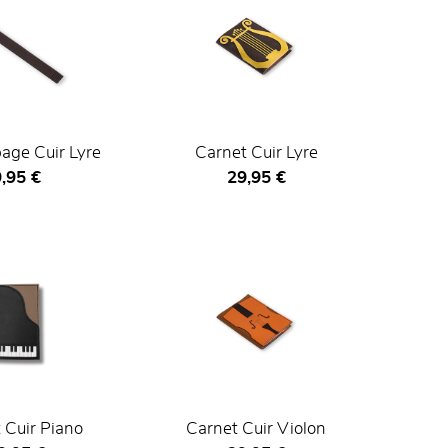
age Cuir Lyre
Carnet Cuir Lyre
rix ​​actuel
Prix ​​actuel
,95 €
29,95 €
 Cuir Piano
Carnet Cuir Violon