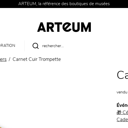
ARTEUM, la référence des boutiques de musées
RATION
ers
Carnet Cuir Trompette
Ca
vendu
Évén
🎁 Cé
Cade