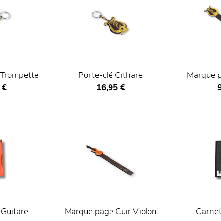
 Trompette
Porte-clé Cithare
Marque p
actuel
Prix ​​actuel
P
 €
16,95 €
9
 Guitare
Marque page Cuir Violon
Carnet