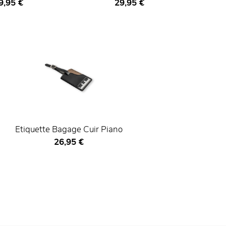
ix ​​actuel
Prix ​​actuel
9,95 €
29,95 €
Etiquette Bagage Cuir Piano
Prix ​​actuel
26,95 €