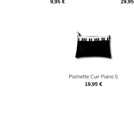
Prix ​​actuel
Prix ​​
9,95 €
29,95
Pochette Cuir Piano S
Prix ​​actuel
19,95 €