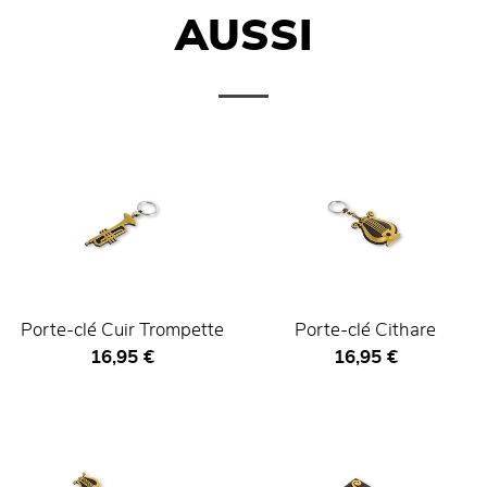
AUSSI
Porte-clé Cuir Trompette
Porte-clé Cithare
Prix ​​actuel
Prix ​​actuel
16,95 €
16,95 €