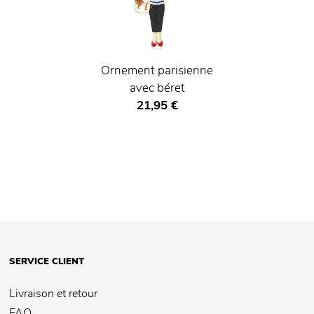
Ornement parisienne
avec béret
Prix ​​actuel
21,95 €
SERVICE CLIENT
Livraison et retour
FAQ