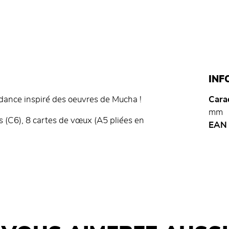
INF
dance inspiré des oeuvres de Mucha !
Carac
mm
es (C6), 8 cartes de vœux (A5 pliées en
EAN