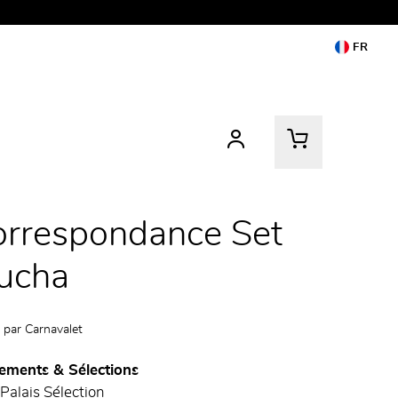
FR
orrespondance Set
ucha
 par
Carnavalet
ements & Sélections
 Palais Sélection