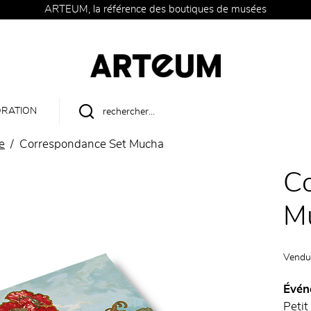
ARTEUM, la référence des boutiques de musées
RATION
e
Correspondance Set Mucha
C
M
Vendu
Évén
Petit