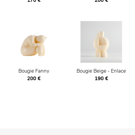
Prix ​​actuel
Prix ​​actuel
170 €
200 €
Bougie Fanny
Bougie Beige - Enlace
Prix ​​actuel
Prix ​​actuel
200 €
190 €