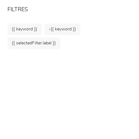
ARTEUM, la référence des boutiques de musées
FR
FILTRES
{{ keyword }}
-{{ keyword }}
{{ selectedFilter.label }}
Accueil
Mode & Accessoires
Petits accessoires
110 produits
TRIER PAR: