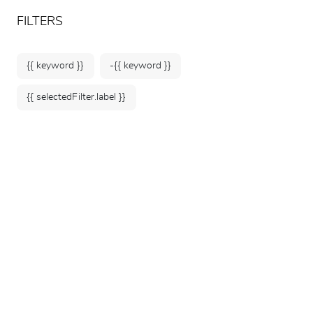
ARTEUM, the reference for museum shops
EN
FILTERS
{{ keyword }}
-{{ keyword }}
{{ selectedFilter.label }}
Home
Museums
Musée des Arts décoratifs
360 products
SORT BY: